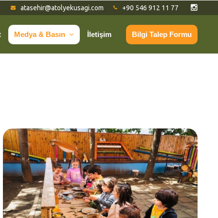
atasehir@atolyekusagi.com
+90 546 912 11 77
t
Medya & Basın
İletişim
Bilgi Talep Formu