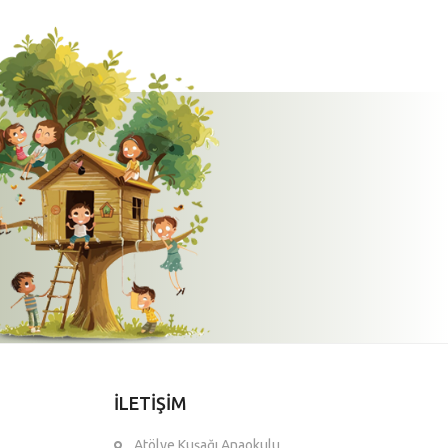
İLETİŞİM
Atölye Kuşağı Anaokulu