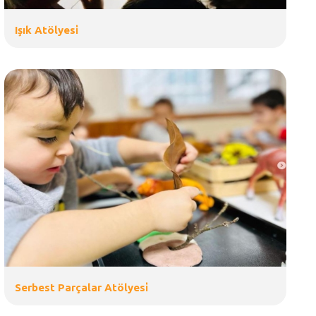
Işık Atölyesi̇
Serbest Parçalar Atölyesi̇