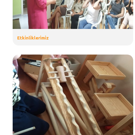
Etki̇nli̇kleri̇mi̇z