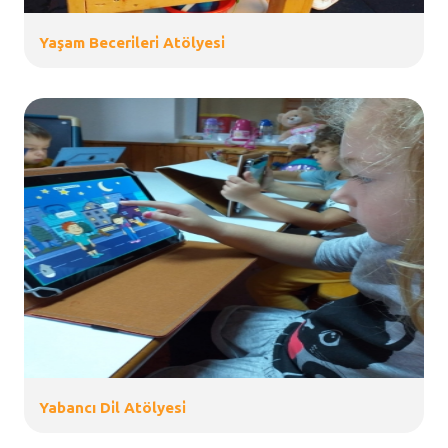
Yaşam Beceri̇leri̇ Atölyesi̇
Yabancı Di̇l Atölyesi̇