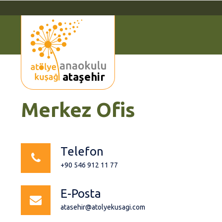
ataşehir
Merkez Ofis
Telefon
+90 546 912 11 77
E-Posta
atasehir@atolyekusagi.com