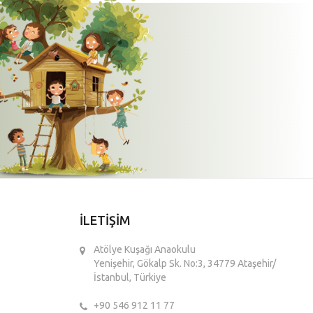
İLETİŞİM
Atölye Kuşağı Anaokulu
Yenişehir, Gökalp Sk. No:3, 34779 Ataşehir/
İstanbul, Türkiye
+90 546 912 11 77