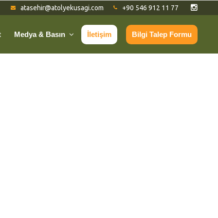
atasehir@atolyekusagi.com
+90 546 912 11 77
t
Medya & Basın
İletişim
Bilgi Talep Formu